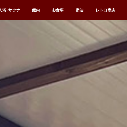
入浴･サウナ
館内
お食事
宿泊
レトロ商店